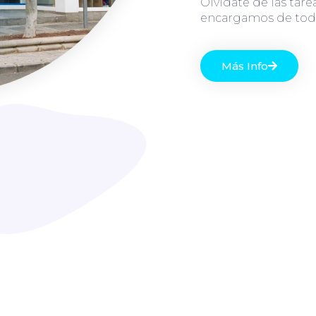
Olvídate de las tare
encargamos de to
Más Info